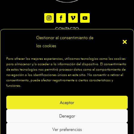
CONTACTO
Gestionar el consentimiento de
las cookies
AVISO LEGAL
|
POLÍTICA DE PRIVACIDAD
|
POLÍTICA DE
Para ofrecer las mejores experiencias, utilizamos tecnologías como las cookies
COOKIES
|
ACCESIBILIDAD
|
MAPA DEL SITIO
para almacenar y/o acceder a la información del dispositivo. El consentimiento
de estas tecnologías nos permitirá procesar datos como el comportamiento de
navegación o las identificaciones únicas en este sitio. No consentir o retirar el
consentimiento, puede afectar negativamente a ciertas características y
funciones.
Aceptar
Diseño web
: Innobing
Denegar
Ver preferencias