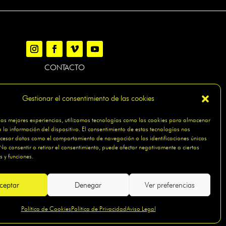
CONTACTO
Gestionar el consentimiento de las cookies
 las mejores experiencias, utilizamos tecnologías como las cookies para almacenar
A DEL SITIO
 la información del dispositivo. El consentimiento de estas tecnologías nos
ocesar datos como el comportamiento de navegación o las identificaciones únicas
. No consentir o retirar el consentimiento, puede afectar negativamente a ciertas
s y funciones.
ceptar
Denegar
Ver preferencias
Política de Cookies
Política de Privacidad
Aviso Legal