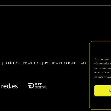
Para ofrecer
L
|
POLÍTICA DE PRIVACIDAD
|
POLÍTICA DE COOKIES
|
ACCESIBILIDAD
|
MAP
y/o acceder a
permitirá pr
en este sitio
característica
A